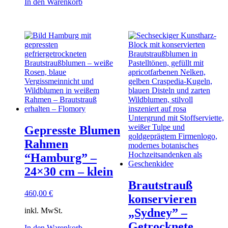
In den Warenkorb
Gepresste Blumen
Rahmen
“Hamburg” –
24×30 cm – klein
Brautstrauß
460,00
€
konservieren
inkl. MwSt.
„Sydney” –
Getrocknete
In den Warenkorb