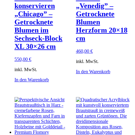
konservieren
„Venedig” –
„Chicago” –
Getrocknete
Getrocknete
Blumen
Blumen im
Herzform 20×18
Sechseck-Block
cm
XL 30×26 cm
460,00
€
550,00
€
inkl. MwSt.
inkl. MwSt.
In den Warenkorb
In den Warenkorb