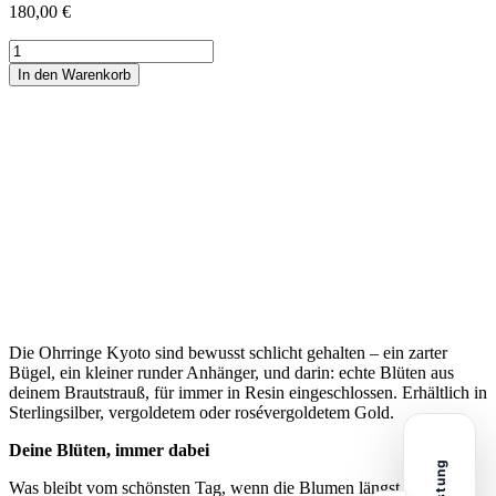
180,00
€
Brautblumen
Ohrringe
In den Warenkorb
"Kyoto"
–
Schmuck
aus
deinem
Brautstrauß
Menge
Die Ohrringe Kyoto sind bewusst schlicht gehalten – ein zarter
Bügel, ein kleiner runder Anhänger, und darin: echte Blüten aus
deinem Brautstrauß, für immer in Resin eingeschlossen. Erhältlich in
Sterlingsilber, vergoldetem oder rosévergoldetem Gold.
Deine Blüten, immer dabei
Was bleibt vom schönsten Tag, wenn die Blumen längst verblüht