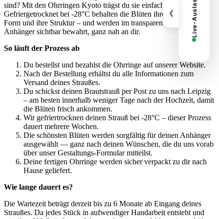
Live-Auslastung
sind? Mit den Ohrringen Kyoto trägst du sie einfach weiter.
❮
Gefriergetrocknet bei -28°C behalten die Blüten ihre Farbe, ihre
Form und ihre Struktur – und werden im transparenten Resin-
Anhänger sichtbar bewahrt, ganz nah an dir.
So läuft der Prozess ab
Du bestellst und bezahlst die Ohrringe auf unserer Website.
Nach der Bestellung erhältst du alle Informationen zum
Versand deines Straußes.
Du schickst deinen Brautstrauß per Post zu uns nach Leipzig
– am besten innerhalb weniger Tage nach der Hochzeit, damit
die Blüten frisch ankommen.
Wir gefriertrocknen deinen Strauß bei -28°C – dieser Prozess
dauert mehrere Wochen.
Die schönsten Blüten werden sorgfältig für deinen Anhänger
ausgewählt — ganz nach deinen Wünschen, die du uns vorab
über unser Gestaltungs-Formular mitteilst.
Deine fertigen Ohrringe werden sicher verpackt zu dir nach
Hause geliefert.
Wie lange dauert es?
Die Wartezeit beträgt derzeit bis zu 6 Monate ab Eingang deines
Straußes. Da jedes Stück in aufwendiger Handarbeit entsteht und