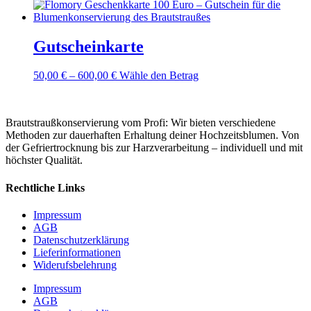
Gutscheinkarte
Dieses
50,00
€
–
600,00
€
Wähle den Betrag
Produkt
weist
mehrere
Brautstraußkonservierung vom Profi: Wir bieten verschiedene
Varianten
Methoden zur dauerhaften Erhaltung deiner Hochzeitsblumen. Von
auf.
der Gefriertrocknung bis zur Harzverarbeitung – individuell und mit
Die
höchster Qualität.
Optionen
können
auf
Rechtliche Links
der
Produktseite
Impressum
gewählt
AGB
werden
Datenschutzerklärung
Lieferinformationen
Widerufsbelehrung
Impressum
AGB