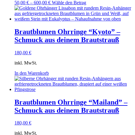
Dieses
50,00
€
–
600,00
€
Wähle den Betrag
Produkt
weist
mehrere
Varianten
auf.
Brautblumen Ohrringe “Kyoto” –
Die
Schmuck aus deinem Brautstrauß
Optionen
können
auf
180,00
€
der
Produktseite
inkl. MwSt.
gewählt
werden
In den Warenkorb
Brautblumen Ohrringe “Mailand” –
Schmuck aus deinem Brautstrauß
180,00
€
inkl. MwSt.