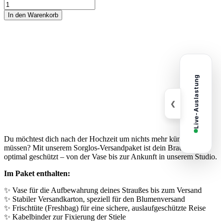
Sorglos-
Versandpaket
In den Warenkorb
für
deinen
Brautstrauß
Menge
Live-Auslastung
❮
Du möchtest dich nach der Hochzeit um nichts mehr kümmern
müssen? Mit unserem Sorglos-Versandpaket ist dein Brautstrauß
optimal geschützt – von der Vase bis zur Ankunft in unserem Studio.
Im Paket enthalten:
✨ Vase für die Aufbewahrung deines Straußes bis zum Versand
✨ Stabiler Versandkarton, speziell für den Blumenversand
✨ Frischtüte (Freshbag) für eine sichere, auslaufgeschützte Reise
✨ Kabelbinder zur Fixierung der Stiele